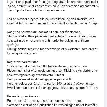
Lejer af en p-plads har fremlejeret og afståelsesret vedrørende det
lejede, såfremt lejer er ejer af en bolig i ejendommen og såfremt ny
lejer af p-pladsen er beboer i ejendommen.
Ledige pladser tilbydes alle på ventelisten, og den øverste, der
siger JA får pladsen. Fristen for svar på tilbudte pladser er 7 dage.
Der gives herefter kun besked til den, der får pladsen.
Står der 2 eller flere på listen med kriterie 1, 2 eller 3, så opsiges
kontrakt med en ekstern lejer til fordel for udlejning til intern
ejer/lejer.
I øvrigt gælder reglerne for anvendelse af p-kælderen som anført i
foreningens husorden.
Regler for ventelisten:
Opskrivning sker ved skriftlig henvendelse til administrator.
Placeringen sker efter opskrivningsdato. Tildeling sker derfor efter
opskrivningsdato og ovennævnte kriterier.
Der opkræves et opskrivningsgebyr på kr. 200.
Herefter opkræves årligt i januar kr. 100 for at stå på ventelisten.
Hvis ikke man betaler det årlige gebyr, bliver man slettet fra listen.
Herunder præciseres:
En p-plads på kun benyttes af et indregistreret køretøj.
Såfremt en ejer af en ejerlejlighed i ejerforeningen har et lejemål til