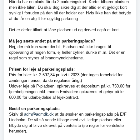
Når du har en plads får du 2 parkeringskort. Kortet tilhører pladsen
men ikke bilen. Du skal dog sikre dig at der altid er et gyldigt kort
synligt i forruden på den bil der holder der. Hvis ikke kan det betyde
at du får en afgift for ugyldig parkering.
Det er derfor tilladt at låne pladsen ud og derved også et kort.
Må jeg sætte andet på min parkeringsplads?
Nej, der må kun være din bil. Pladsen må ikke bruges til
opbevaring af nogen form, ej heller cykler, dunke m.m. Det er en
regel som styres af brandmyndighederne.
Prisen for leje af parkeringsplads:
Pris for biler: kr. 2.597,84 pr. kvt i 2023 (der tages forbehold for
ændringer i priser, da de reguleres årligt)
Udover leje på P-pladsen, opkræves et depositum på kr. 750,00 for
fjernbetjeningen inkl. moms Endvidere opkræves et gebyr på kr.
600,00 for udarbejdelse af lejekontrakt.
Bestil en parkeringsplads:
Skriv til
adm@admdk.dk
at du ønsker en parkeringsplads på E/F
Lindholm. De vil så vende tilbage med evt. ledige pladser eller
tilbyde dig at blive skrevet på venteliste (se regler for venteliste
herunder).