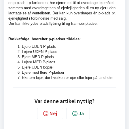
en p-plads i p-kælderen, har ejeren ret til at overdrage lejemålet
sammen med overdragelsen af ejerlejligheden til en ny ejer uden
iagttagelse af ventelisten. Der kan kun overdrages én p-plads pr.
ejerlejlighed i forbindelse med salg.
Der kan ikke ydes pladsflytning til og fra mobilpladser.
Rækkefølge, hvorefter p-pladser tildeles:
1 Ejere UDEN P-plads
2 Lejere UDEN P-plads
3 Ejere MED P-plads
4 Lejere MED P-plads
5 Ejere UDEN bopæl
6 Ejere med flere P-pladser
7 Ekstern lejer, der hverken er ejer eller lejer på Lindholm
Var denne artikel nyttig?
Nej
Ja