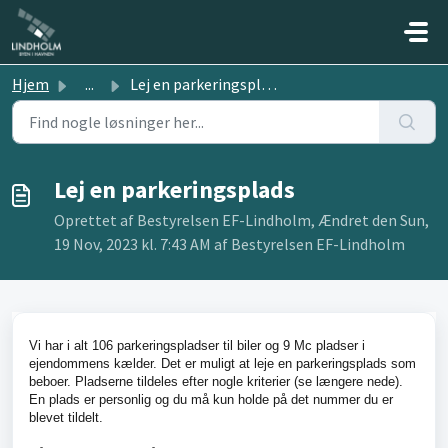
Gå til hovedindhold
Hjem
...
Lej en parkeringsplads
Lej en parkeringsplads
Oprettet af Bestyrelsen EF-Lindholm, Ændret den Sun,
19 Nov, 2023 kl. 7:43 AM af Bestyrelsen EF-Lindholm
Vi har i alt 106 parkeringspladser til biler og 9 Mc pladser i
ejendommens kælder. Det er muligt at leje en parkeringsplads som
beboer. Pladserne tildeles efter nogle kriterier (se længere nede).
En plads er personlig og du må kun holde på det nummer du er
blevet tildelt.