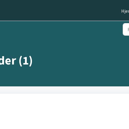
Hj
er (1)