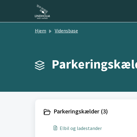
Gå til hovedindhold
Hjem
Vidensbase
Parkeringskæld
Parkeringskælder (3)
Elbil og ladestander