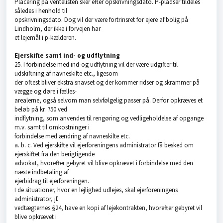
Placering på ventelisten sker efter opskrivningsdato. P-pladser tildeles
således i henhold til
opskrivningsdato. Dog vil der være fortrinsret for ejere af bolig på
Lindholm, der ikke i forvejen har
et lejemål i p-kælderen.
Ejerskifte samt ind- og udflytning
25. I forbindelse med ind-og udflytning vil der være udgifter til
udskiftning af navneskilte etc., ligesom
der oftest bliver ekstra snavset og der kommer ridser og skrammer på
vægge og døre i fælles-
arealerne, også selvom man selvfølgelig passer på. Derfor opkræves et
beløb på kr. 750 ved
indflytning, som anvendes til rengøring og vedligeholdelse af opgange
m.v. samt til omkostninger i
forbindelse med ændring af navneskilte etc.
a. b. c. Ved ejerskifte vil ejerforeningens administrator få besked om
ejerskiftet fra den berigtigende
advokat, hvorefter gebyret vil blive opkrævet i forbindelse med den
næste indbetaling af
ejerbidrag til ejerforeningen.
I de situationer, hvor en lejlighed udlejes, skal ejerforeningens
administrator, jf.
vedtægternes §24, have en kopi af lejekontrakten, hvorefter gebyret vil
blive opkrævet i