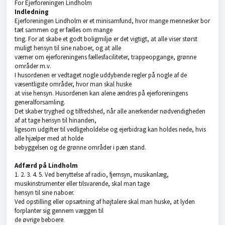
For Ejerforeningen Lindholm
Indledning
Ejerforeningen Lindholm er et minisamfund, hvor mange mennesker bor
tæt sammen og er fælles om mange
ting. For at skabe et godt boligmiljø er det vigtigt, at alle viser størst
muligt hensyn til sine naboer, og at alle
værner om ejerforeningens fællesfaciliteter, trappeopgange, grønne
områder m.v.
I husordenen er vedtaget nogle uddybende regler på nogle af de
væsentligste områder, hvor man skal huske
at vise hensyn. Husordenen kan alene ændres på ejerforeningens
generalforsamling.
Det skaber tryghed og tilfredshed, når alle anerkender nødvendigheden
af at tage hensyn til hinanden,
ligesom udgifter til vedligeholdelse og ejerbidrag kan holdes nede, hvis
alle hjælper med at holde
bebyggelsen og de grønne områder i pæn stand.
Adfærd på Lindholm
1. 2. 3. 4. 5. Ved benyttelse af radio, fjernsyn, musikanlæg,
musikinstrumenter eller tilsvarende, skal man tage
hensyn til sine naboer.
Ved opstilling eller opsætning af højtalere skal man huske, at lyden
forplanter sig gennem væggen til
de øvrige beboere.