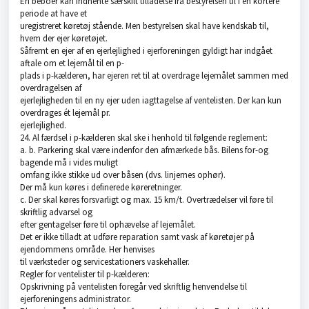
En beboer kan indhente særskilt tilladelse fra bestyrelsen til i en kortere
periode at have et
uregistreret køretøj stående. Men bestyrelsen skal have kendskab til,
hvem der ejer køretøjet.
Såfremt en ejer af en ejerlejlighed i ejerforeningen gyldigt har indgået
aftale om et lejemål til en p-
plads i p-kælderen, har ejeren ret til at overdrage lejemålet sammen med
overdragelsen af
ejerlejligheden til en ny ejer uden iagttagelse af ventelisten. Der kan kun
overdrages ét lejemål pr.
ejerlejlighed.
24. Al færdsel i p-kælderen skal ske i henhold til følgende reglement:
a. b. Parkering skal være indenfor den afmærkede bås. Bilens for-og
bagende må i vides muligt
omfang ikke stikke ud over båsen (dvs. linjernes ophør).
Der må kun køres i definerede køreretninger.
c. Der skal køres forsvarligt og max. 15 km/t. Overtrædelser vil føre til
skriftlig advarsel og
efter gentagelser føre til ophævelse af lejemålet.
Det er ikke tilladt at udføre reparation samt vask af køretøjer på
ejendommens område. Her henvises
til værksteder og servicestationers vaskehaller.
Regler for ventelister til p-kælderen:
Opskrivning på ventelisten foregår ved skriftlig henvendelse til
ejerforeningens administrator.