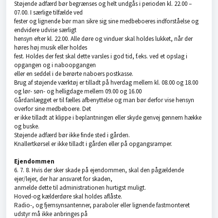
Støjende adfærd bør begrænses og helt undgås i perioden kl. 22.00 –
07.00. I særlige tilfælde ved
fester og lignende bør man sikre sig sine medbeboeres indforståelse og
endvidere udvise særligt
hensyn efter kl. 22.00. Alle døre og vinduer skal holdes lukket, når der
høres høj musik eller holdes
fest. Holdes der fest skal dette varsles i god tid, f.eks. ved et opslag i
opgangen og i naboopgangen
eller en seddel i de berørte naboers postkasse.
Brug af støjende værktøj er tilladt på hverdag mellem kl. 08.00 og 18.00
og lør- søn- og helligdage mellem 09.00 og 16.00
Gårdanlægget er til fælles afbenyttelse og man bør derfor vise hensyn
overfor sine medbeboere. Det
er ikke tilladt at klippe i beplantningen eller skyde genvej gennem hække
og buske.
Støjende adfærd bør ikke finde sted i gården.
Knallertkørsel er ikke tilladt i gården eller på opgangsramper.
Ejendommen
6. 7. 8. Hvis der sker skade på ejendommen, skal den pågældende
ejer/lejer, der har ansvaret for skaden,
anmelde dette til administrationen hurtigst muligt.
Hoved-og kælderdøre skal holdes aflåste.
Radio-, og fjernsynsantenner, paraboler eller lignende fastmonteret
udstyr må ikke anbringes på