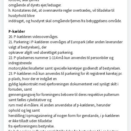
omgående af dyrets ejer/ledsager.
h. Konstateres det, at ovennævnte regler overtrædes, vil tilladelse til
husdyrhold blive
inddraget, og husdyret skal omgående fjernes fra bebyggelsens område.
P-kælder
20. P-kælderen videoovervåges.
21. Parkering i P-kælderen overvåges af Europark (eller anden leverandør
valgt af bestyrelsen), der
opkræver afgift ved uberettiget parkering.
22. P-pladsernes nummer 1-114 må kun anvendes til personbiler og
indregistrerede
motorcykler/knallerter samt specielle køretøjer godkendt af bestyrelsen.
23. P-kælderen må kun anvendes til parkering for ét registreret køretøj pr.
p-plads, hvor der er indgået en
gyldig lejekontrakt med ejerforeningen dokumenteret ved synligt skilt i
forruden, samt
gennemgangsvej for foreningens beboere til deres respektive pulterrum
samt fælles cykelstativer og
rum med el-målere. Al anden anvendelse af p-kælderen, herunder
ophold og leg samt
henstilling/opmagasinering af nogen form for genstande, i p-kælderen
er ikke tilladt uden tilladelse
fra ejerforeningens bestyrelse.