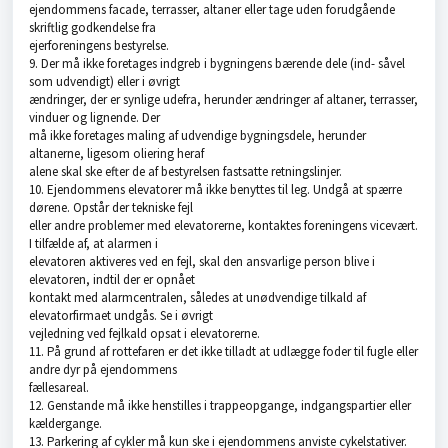
ejendommens facade, terrasser, altaner eller tage uden forudgående
skriftlig godkendelse fra
ejerforeningens bestyrelse.
9. Der må ikke foretages indgreb i bygningens bærende dele (ind- såvel
som udvendigt) eller i øvrigt
ændringer, der er synlige udefra, herunder ændringer af altaner, terrasser,
vinduer og lignende. Der
må ikke foretages maling af udvendige bygningsdele, herunder
altanerne, ligesom oliering heraf
alene skal ske efter de af bestyrelsen fastsatte retningslinjer.
10. Ejendommens elevatorer må ikke benyttes til leg. Undgå at spærre
dørene. Opstår der tekniske fejl
eller andre problemer med elevatorerne, kontaktes foreningens vicevært.
I tilfælde af, at alarmen i
elevatoren aktiveres ved en fejl, skal den ansvarlige person blive i
elevatoren, indtil der er opnået
kontakt med alarmcentralen, således at unødvendige tilkald af
elevatorfirmaet undgås. Se i øvrigt
vejledning ved fejlkald opsat i elevatorerne.
11. På grund af rottefaren er det ikke tilladt at udlægge foder til fugle eller
andre dyr på ejendommens
fællesareal.
12. Genstande må ikke henstilles i trappeopgange, indgangspartier eller
kældergange.
13. Parkering af cykler må kun ske i ejendommens anviste cykelstativer.