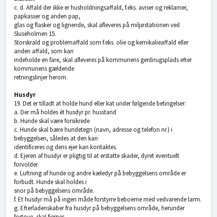
c. d. Affald der ikke er husholdningsaffald, f.eks. aviser og reklamer,
papkasser og anden pap,
glas og flasker og lignende, skal afleveres på miljøstationen ved
Sluseholmen 15.
Storskrald og problemaffald som f.eks. olie og kemikalieaffald eller
anden affald, som kan
indeholde en fare, skal afleveres på kommunens genbrugsplads efter
kommunens gældende
retningslinjer herom.
Husdyr
19. Det er tilladt at holde hund eller kat under følgende betingelser:
a. Der må holdes ét husdyr pr. husstand
b. Hunde skal være forsikrede
c. Hunde skal bære hundetegn (navn, adresse og telefon nr.) i
bebyggelsen, således at den kan
identificeres og dens ejer kan kontaktes.
d. Ejeren af husdyr er pligtig til at erstatte skader, dyret eventuelt
forvolder.
e. Luftning af hunde og andre kæledyr på bebyggelsens område er
forbudt. Hunde skal holdes i
snor på bebyggelsens område.
f. Et husdyr må på ingen måde forstyrre beboerne med vedvarende larm.
g. Efterladenskaber fra husdyr på bebyggelsens område, herunder
fortove, skal fjernes