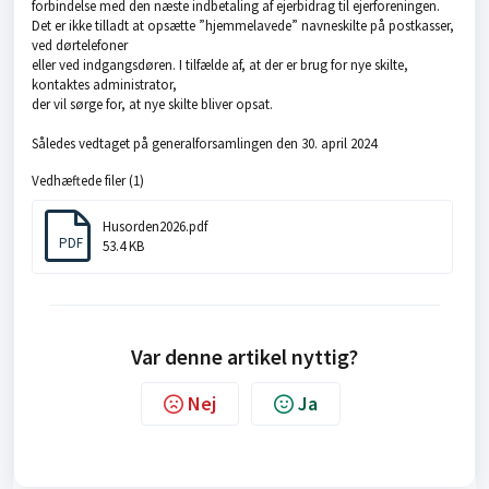
forbindelse med den næste indbetaling af ejerbidrag til ejerforeningen.
Det er ikke tilladt at opsætte ”hjemmelavede” navneskilte på postkasser,
ved dørtelefoner
eller ved indgangsdøren. I tilfælde af, at der er brug for nye skilte,
kontaktes administrator,
der vil sørge for, at nye skilte bliver opsat.
Således vedtaget på generalforsamlingen den 30. april 2024
Vedhæftede filer (1)
Husorden2026.pdf
PDF
53.4 KB
Var denne artikel nyttig?
Nej
Ja