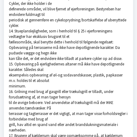
Cykler, der ikke holder i de
definerede områder, vil blive fjernet af ejerforeningen. Bestyrelsen har
endvidere fuldmagt til
periodisk at gennemføre en cykeloprydning/bortskaffelse af ubenyttede
cykler.
14. Stueplanslejligheder, som i henhold til § 25 i ejerforeningens
vedtægter har eksklusiv brugsret til et
fællesområde, skal benytte dette i henhold til følgende regelsæt:
Opbevaring på terrasserne må ikke have depotlignende karakter. Da
pudsede vægge og hegn ikke
kan tåle det, er det endvidere ikke tilladt at parkere cykler op ad disse.
15. Opbevaring på ejerlighedernes altaner må ikke have depotlignende
karakter. Således skal
eksempelvis opbevaring af øl-og sodavandskasser, plastik, papkasser
m.v. holdes til et absolut
minimum.
16. Grilning med brug af gasgrill eller trækulsgrill er tilladt, under
forudsætning af, at man tager hensyn
til de øvrige beboere. Ved anvendelse af trækulsgrill må der IKKE
anvendes tændvæsker. På
terrasser og tagterrasser er det vigtigt, at man tager visse forholdsregler i
forbindelse med brug af
grill, hav altid en spand vand eller andet brandslukningsmateriale i
nærheden.
17. Brugere af kælderrum skal være opmærksomme på, at kælderrum