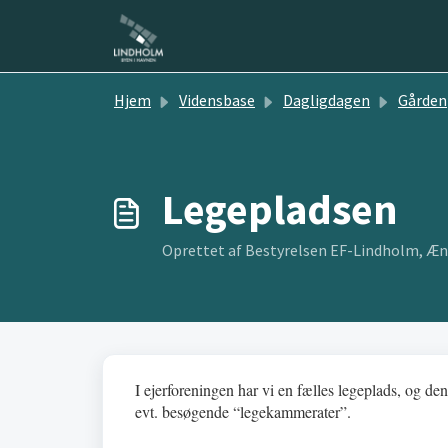
Gå til hovedindhold
Hjem
Vidensbase
Dagligdagen
Gården
Legepladsen
Oprettet af Bestyrelsen EF-Lindholm, Ænd
I ejerforeningen har vi en fælles legeplads, og den 
evt. besøgende “legekammerater”.