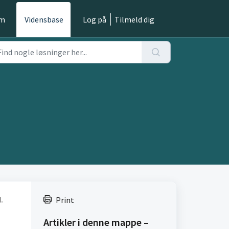
em
Vidensbase
Log på
Tilmeld dig
l.
Print
Artikler i denne mappe –