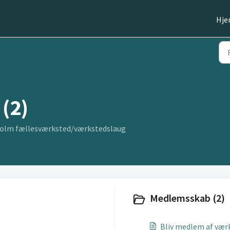
Hj
(2)
holm fællesværksted/værkstedslaug
Medlemsskab (2)
Bliv medlem af vær