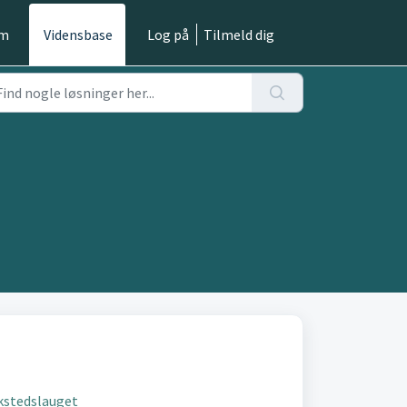
em
Vidensbase
Log på
Tilmeld dig
kstedslauget