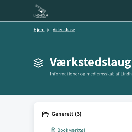
Gå til hovedindhold
Hjem
Vidensbase
Værkstedslaug 
Informationer og medlemsskab af Lind
Generelt (3)
Book værktøj